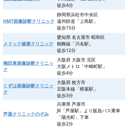
徒歩4分
静岡県浜松市中央区
HMT画像診断クリニック
遠州鉄道「上島駅」
徒歩15分
愛知県 名古屋市 昭和区
メドック健康クリニック
鶴舞線「川名駅」
徒歩12分
大阪府 大阪市 北区
梅田東画像診断クリニッ
大阪メトロ「中崎町駅」
ク
徒歩4分
大阪府 枚方市
くずは画像診断クリニッ
京阪本線「樟葉駅」
ク
徒歩3分
兵庫県 芦屋市
JR「芦屋駅」より阪急バス乗車
芦屋クリニックのぞみ
「陽光町」下車
徒歩2分