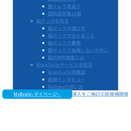
筋トレで若返り
認知症対策10選
脳ドックを知る
脳ドックの選び方
脳ドックで分かること
脳ドックの費用
脳ドックで後悔しないために
脳のMRI検査とは
BrainSuiteサービスを知る
BrainSuite体験談
医師インタビュー
MyPageの使い方
MyBrain–マイページ–
導入をご検討の医療機関様