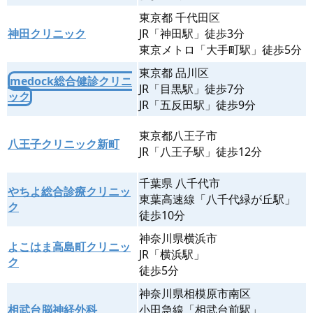
東京都 千代田区
神田クリニック
JR「神田駅」徒歩3分
東京メトロ「大手町駅」徒歩5分
東京都 品川区
medock総合健診クリニ
JR「目黒駅」徒歩7分
ック
JR「五反田駅」徒歩9分
東京都八王子市
八王子クリニック新町
JR「八王子駅」徒歩12分
千葉県 八千代市
やちよ総合診療クリニッ
東葉高速線「八千代緑が丘駅」
ク
徒歩10分
神奈川県横浜市
よこはま高島町クリニッ
JR「横浜駅」
ク
徒歩5分
神奈川県相模原市南区
相武台脳神経外科
小田急線「相武台前駅」