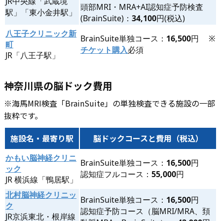
JR中央線「武蔵境
頭部MRI・MRA+AI認知症予防検査
駅」「東小金井駅」
(BrainSuite)：
34,100
円(税込)
八王子クリニック新
BrainSuite単独コース：
16,500
円 ※
町
チケット購入
必須
JR「八王子駅」
神奈川県の脳ドック費用
※海馬MRI検査「BrainSuite」の単独検査できる施設の一部
抜粋です。
施設名・最寄り駅
脳ドックコースと費用（税込）
かもい脳神経クリニ
BrainSuite単独コース：
16,500
円
ック
認知症フルコース：
55,000
円
JR 横浜線「鴨居駅」
北村脳神経クリニッ
BrainSuite単独コース：
16,500
円
ク
認知症予防コース（脳MRI/MRA、頚
JR京浜東北・根岸線