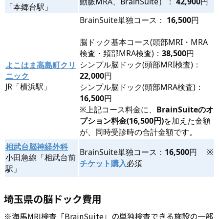
動脈MRA、BrainSuite）：
42,900
円
「本郷台駅」
BrainSuite単独コース：
16,500
円
脳ドック基本コース(頭部MRI・MRA
検査・頚部MRA検査)：
38,500
円
シンプル脳ドック(頭部MRI検査)：
よこはま高島町クリ
ニック
22,000
円
JR「横浜駅」
シンプル脳ドック(頭部MRA検査)：
16,500
円
※上記コース料金に、
BrainSuiteのオ
プション料金(16,500円)
を加えた金額
が、同時受診時の合計金額です。
相武台脳神経外科
BrainSuite単独コース：
16,500
円 ※
小田急線「相武台前
チケット購入
必須
駅」
埼玉県の脳ドック費用
※海馬MRI検査「BrainSuite」の単独検査できる施設の一部