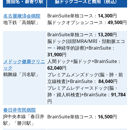
施設名・最寄り駅
脳ドックコースと費用（税込）
BrainSuite単独コース：
14,300
円
名古屋掖済会病院
地下鉄「高畑駅」
脳ドックオプションコース：
49,500
円
BrainSuite単独コース：
13,200
円
脳ドック(頭部MRA/MRI・頚動脈エコ
ー・神経学的診察)+BrainSuite：
31,900
円
人間ドック+脳ドック+BrainSuite：
メドック健康クリニ
ック
62,040
円
鶴舞線「川名駅」
プレミアムメンズドック(脳・肺・前
立線検査)+BrainSuite：
84,040
円
プレミアムレディースドック(脳・
肺・婦人科検査)+BrainSuite：
91,784
円
春日井市民病院
JR中央本線「春日井
BrainSuite単独コース：
16,500
円
駅」「勝川駅」