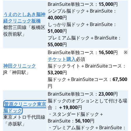
BrainSuite単独コース：
15,000
円
シンプル脳ドック＋BrainSuite：
うえのとしあき脳神
40,000
円
経クリニック板橋
しっかり脳ドック＋BrainSuite：
都営三田線「板橋区
51,000
円
役所前駅」
プレミアム脳ドック＋BrainSuite：
55,000
円
BrainSuite単独コース：
16,500
円 ※
チケット購入
必須
神田クリニック
脳ドックライト＋BrainSuiteコース：
JR「神田駅」
53,200
円
脳ドック＋BrainSuiteコース：
67,500
円
BrainSuite単独コース：
23,000
円
脳ドックのオプションとして付ける場
菅原クリニック東京
合 ：
＋19,800
円
脳ドック
・スタンダード脳ドック＋
東京メトロ千代田線
BrainSuite：
56,100
円
「赤坂駅」
・プレミアム脳ドック＋BrainSuite：