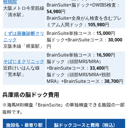
牧病院
BrainSuite+脳ドック+DWIBS検査：
大阪メトロ今里筋線
54,980
円
「清水駅」
BrainSuite+全身がん検査を含むプレ
ミアム人間ドック：
105,980
円
BrainSuite単独コース：
15,000
円
くずは画像診断クリ
ニック
脳ドック+BrainSuiteコース：
30,000
京阪本線「樟葉駅」
円
BrainSuite単独コース：
16,500
円
そばじまクリニック
脳ドック（頭部MRI/MRA）
近鉄けいはんな線
+BrainSuiteコース：
33,400
円
「荒本駅」
脳ドック（頭部MRI/MRA+頸部
MRA）+BrainSuiteコース：
38,700
円
兵庫県の脳ドック費用
※海馬MRI検査「BrainSuite」の単独検査できる施設の一部
抜粋です。
施設名・最寄り駅
脳ドックコースと費用（税込）