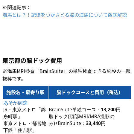
※関連記事：
海馬とは？！記憶をつかさどる脳の海馬について徹底解説
東京都の脳ドック費用
※海馬MRI検査「BrainSuite」の単独検査できる施設の一部
抜粋です。
施設名・最寄り駅
脳ドックコースと費用（税込）
あそか病院
JR・東京メトロ「錦
BrainSuite単独コース：
13,200
円
糸町駅」
脳ドック(頭部MRI/MRA撮影の
東京メトロ・都営地
み)+BrainSuite：
33,440
円
下鉄「住吉駅」