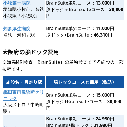
小牧第一病院
BrainSuite単独コース：
13,000
円
愛知県小牧市。​​​名鉄
脳ドック＋BrainSuiteコース：
38,000
小牧線「小牧駅」
円
BrainSuite単独コース：
11,000
円
知多厚生病院
名鉄「河和」駅
脳ドック+BrainSuite：
46,310
円
大阪府の脳ドック費用
※海馬MRI検査「BrainSuite」の単独検査できる施設の一部
抜粋です。
施設名・最寄り駅
脳ドックコースと費用（税込）
梅田東画像診断クリ
BrainSuite単独コース：
15,000
円
ニック
脳ドック+BrainSuiteコース：
30,000
大阪メトロ「中崎町
円
駅」
BrainSuite単独コース：
24,980
円
BrainSuite+脳ドック：
21,980
円