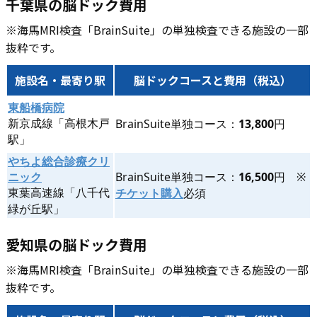
千葉県の脳ドック費用
※海馬MRI検査「BrainSuite」の単独検査できる施設の一部
抜粋です。
施設名・最寄り駅
脳ドックコースと費用（税込）
東船橋病院
新京成線「高根木戸
BrainSuite単独コース：
13,800
円
駅」
やちよ総合診療クリ
ニック
BrainSuite単独コース：
16,500
円 ※
東葉高速線「八千代
チケット購入
必須
緑が丘駅」
愛知県の脳ドック費用
※海馬MRI検査「BrainSuite」の単独検査できる施設の一部
抜粋です。