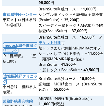
96,800
円
BrainSuite単独コース：
11,000
円
東京脳神経センター
シンプル脳ドック + AI認知症予防検査
東京メトロ日比谷線
(BrainSuite)：
35,200
円
「神谷町駅」
スピーディー脳ドック + AI認知症予防
検査(BrainSuite)：
37,000
円
BrainSuite単独コース：
16,500
円 ※
チケット利用
可
medock総合健診ク
脳ドックまたは頭部MRI/MRAのオプ
リニック
ションとしてつける場合：
＋11,000
円
JR「目黒駅」・「五
・頭部MRI/MRA単独検査＋
反田駅」
BrainSuite：
41,800
円
・脳ドック＋BrainSuite：
49,500
円
成城脳神経クリニッ
BrainSuite単独コース：
16,500
円
ク
認知症・MCI精査コース（BrainSuite
小田急線「祖師谷大
込み）：
55,000
円
蔵駅」
AI認知症予防検査(BrainSuite)：
武蔵野徳洲会病院
11,000
円(税込)