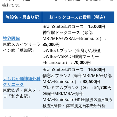
抜粋です。
施設名・最寄り駅
脳ドックコースと費用（税込）
BrainSuite単独コース：
15,000
円
神谷脳ドックコース（頭部
神谷医院
MRI/MRA+VSRAD+BrainSuite）：
東武スカイツリーラ
35,000
円
イン線「草加駅」
DWIBS Cプラン（全身がん検査
DWIBS+VSRAD+腫瘍マーカー
+BrainSuite）：
70,000
円
BrainSuite単独コース：
16,500
円
物忘れプラン2（頭部MRI/MRA+頚部
よしおか脳神経外科
MRA+BrainSuite）：
38,500
円
クリニック
プレミアムプラン2（※）：
51,700
円
東武鉄道・東京メト
※頭部MRI/MRA+頚部
ロ「和光市駅」
MRA+BrainSuite+血圧脈波装置+血液
検査+身長・体重測定+体成分分析