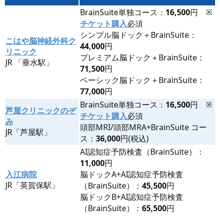
BrainSuite単独コース：
16,500
円​ ※
チケット購入
必須
シンプル脳ドック＋BrainSuite：
こはや脳神経外科ク
44,000
円
リニック
プレミアム脳ドック＋​BrainSuite：
JR 「垂水駅」
71,500
円
ベーシック脳ドック＋​BrainSuite：
77,000
円
BrainSuite単独コース：
16,500
円​ ※
芦屋クリニックのぞ
チケット購入
必須
み
頭部MRI/頭部MRA+BrainSuite コー
JR「芦屋駅」
ス：
36,000
円(税込)
AI認知症予防検査（BrainSuite）：
11,000
円
入江病院
脳ドックA+AI認知症予防検査
JR「英賀保駅」
（BrainSuite）：
45,500
円
脳ドックB+AI認知症予防検査
（BrainSuite）：
65,500
円