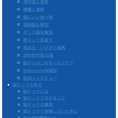
深呼吸と海馬
睡眠と海馬
脳にいい食べ物
運動脳を解説
ダンス脳を解説
筋トレで若返り
高血圧・いびきと海馬
認知症対策10選
脳からはじめるヘルスケア
BrainSuite体験談
医師インタビュー
脳ドックを知る
脳ドックとは
脳ドックで分かること
脳ドックの費用
脳ドックで後悔しないために
脳のMRI検査とは